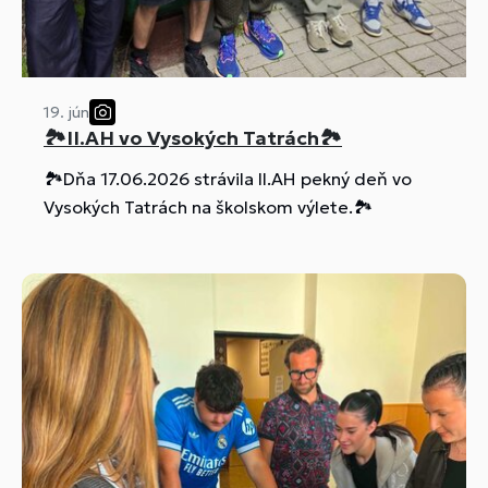
19. jún
🏞️II.AH vo Vysokých Tatrách🏞️
🏞️Dňa 17.06.2026 strávila II.AH pekný deň vo
Vysokých Tatrách na školskom výlete.🏞️