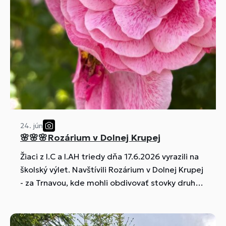
24. jún
🌸🌸🌸Rozárium v Dolnej Krupej
Žiaci z I.C a I.AH triedy dňa 17.6.2026 vyrazili na
školský výlet. Navštívili Rozárium v Dolnej Krupej
- za Trnavou, kde mohli obdivovať stovky druhov
prekrásnych, voňavých ruží 🌸🌸🌸