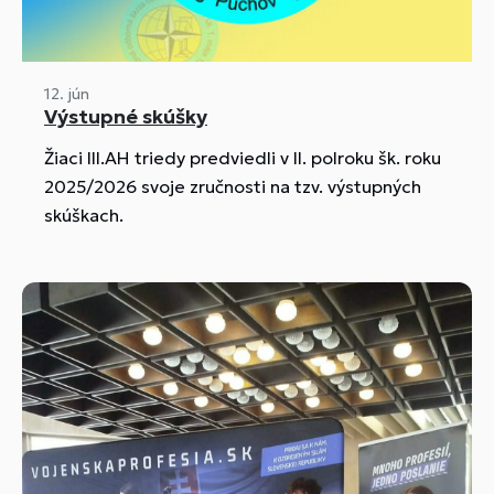
12. jún
Výstupné skúšky
Žiaci lll.AH triedy predviedli v ll. polroku šk. roku
2025/2026 svoje zručnosti na tzv. výstupných
skúškach.