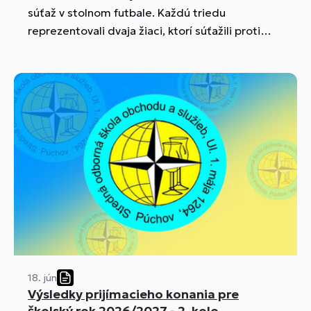
súťaž v stolnom futbale. Každú triedu
reprezentovali dvaja žiaci, ktorí súťažili proti
tímom z ostatných tried. Zápasy boli plné
napätia, športového ducha a dobrej nálady. 🥇
Víťazom súťaže sa stala trieda I.P🥇, ktorej
srdečne gratulujeme k úspechu.
18. jún
Výsledky prijímacieho konania pre
školský rok 2026/2027 - 2. kolo