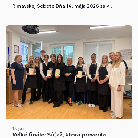
Rimavskej Sobote Dňa 14. mája 2026 sa v
Rimavskej Sobote uskutočnil už 17. ročník
prestížneho medzinárodného festivalu
4FOURFEST a Euroakademik 2026. Našu školu
na tejto súťaži hrdo a úspešne reprezentovali
dvaja talentovaní študenti – Alexandra Jurčíková
a Fillipo Claudio Maggiolo.
17. jún
Veľké finále: Súťaž, ktorá preverila