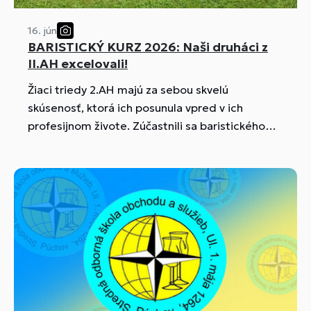
16. jún
BARISTICKÝ KURZ 2026: Naši druháci z
II.AH excelovali!
Žiaci triedy 2.AH majú za sebou skvelú
skúsenosť, ktorá ich posunula vpred v ich
profesijnom živote. Zúčastnili sa baristického
kurzu, kde sa naučili základy prípravy kvalitnej
kávy, správne ovládanie kávovaru a techniky
speňovania mlieka...