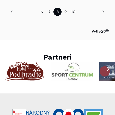
prijímacej skúšky na základe ich študijných
výsledkov a kritérií prijímacieho konania.
6
7
8
9
10
Vytlačiť
Partneri