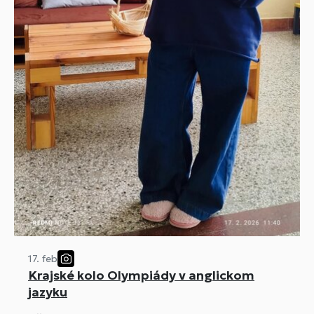
17. feb
Krajské kolo Olympiády v anglickom
jazyku