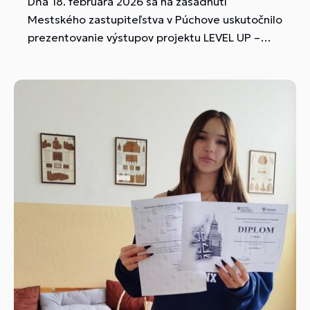
Dňa 18. februára 2026 sa na zasadnutí
Mestského zastupiteľstva v Púchove uskutočnilo
prezentovanie výstupov projektu LEVEL UP –
zmena si ty. Medzi prezentujúcimi nechýbala ani
naša škola, ktorá sa do projektu aktívne zapojila
s cieľom vytvoriť inšpiratívne a podnetné
prostredie pre našich žiakov. Realizačný tím v
zložení Rebeka Sulová, Natália Tomanová,
Natália Šimová a Adriana Blažeková sa s
nadšením a odhodlaním pustil do práce a
výsledkom ich úsilia je nový čitateľský kútik.
Vďaka ...