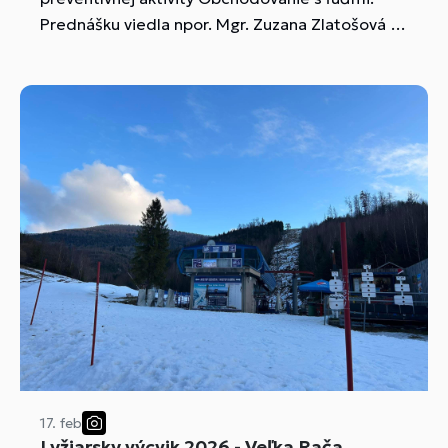
Prednášku viedla npor. Mgr. Zuzana Zlatošová –
referent špecialista skupiny prevencie
vnútorného oddelenia OR PZ Považská
Bystrica...
17. feb
Lyžiarsky výcvik 2026 - Veľka Rača