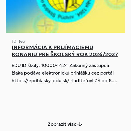
10. feb
INFORMÁCIA K PRIJÍMACIEMU
KONANIU PRE ŠKOLSKÝ ROK 2026/2027
EDU ID školy: 100004424 Zákonný zástupca
žiaka podáva elektronickú prihlášku cez portál
https://eprihlasky.iedu.sk/ riaditeľovi ZŠ od 8.
februára 2026 do 20. februára 2026. Zákonný
zástupca žiaka na prihláške uvedie termín
prijímacej skúšky. Prijímacie skúšky do
študijných odborov sa uskutočnia v 1. termíne: 4.
mája 2026 a v 2. termíne 11. mája 2026. Do
Zobraziť viac
učebných odborov budú uchádzači prijímaní bez