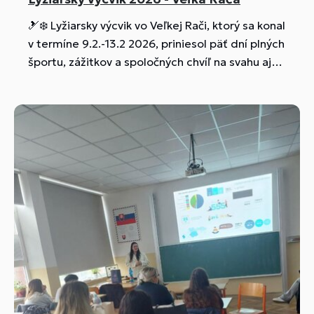
🎿❄️ Lyžiarsky výcvik vo Veľkej Rači, ktorý sa konal
v termíne 9.2.-13.2 2026, priniesol päť dní plných
športu, zážitkov a spoločných chvíľ na svahu aj
mimo neho. Zdokonaľovali sme techniku,
absolvovali prednášku o prvej pomoci "od
zdravoťáka Viktora", fandili sme našim
hokejistom. Nezabudnuteľná kombinácia
pohybu, priateľstva a skvelej atmosféry! 💙⛷️