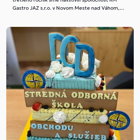
Gastro JAZ s.r.o. v Novom Meste nad Váhom,
kde nám odborníci pripravili vynikajúce školenie
a prezentáciu spojenú s workshopom.