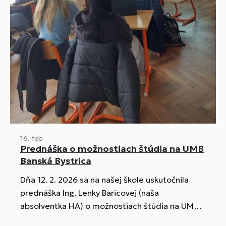
16. feb
Prednáška o možnostiach štúdia na UMB
Banská Bystrica
Dňa 12. 2. 2026 sa na našej škole uskutočnila
prednáška Ing. Lenky Baricovej (naša
absolventka HA) o možnostiach štúdia na UMB v
Banskej Bystrici pre študentov V. AH a odboru