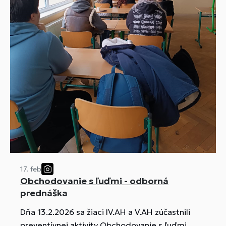
17. feb
Obchodovanie s ľuďmi - odborná
prednáška
Dňa 13.2.2026 sa žiaci IV.AH a V.AH zúčastnili
preventívnej aktivity Obchodovanie s ľuďmi.