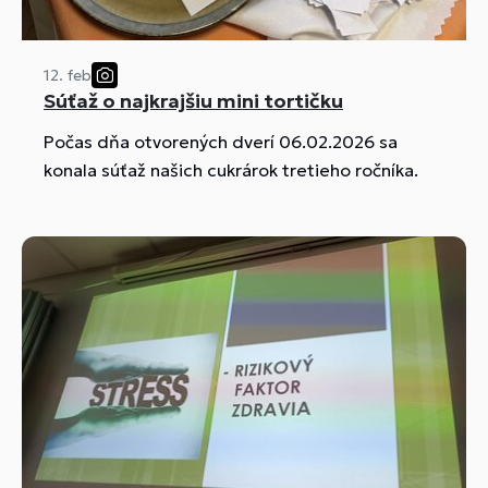
12. feb
Súťaž o najkrajšiu mini tortičku
Počas dňa otvorených dverí 06.02.2026 sa
konala súťaž našich cukrárok tretieho ročníka.