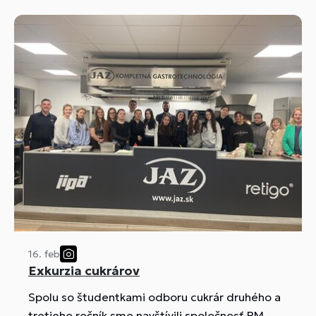
obchod a podnikanie IV. A triedy.
16. feb
Exkurzia cukrárov
Spolu so študentkami odboru cukrár druhého a
tretieho ročník sme navštívili spoločnosť RM