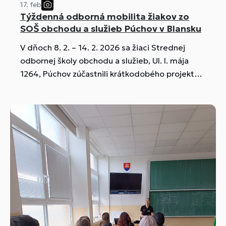
17. feb
Týždenná odborná mobilita žiakov zo
SOŠ obchodu a služieb Púchov v Blansku
V dňoch 8. 2. – 14. 2. 2026 sa žiaci Strednej
odbornej školy obchodu a služieb, Ul. I. mája
1264, Púchov zúčastnili krátkodobého projektu
mobilít v programe Vyšehradské fondy. Ide o
malý grantový projekt V4, zameraný na
vzdelávanie, mobilitu žiakov a odbornú
spoluprácu krajín Vyšehradskej skupiny. Mobilita
prebehla v meste Blansko v spolupráci s
partnerskou Strednou školou technickou a
gastronomickou TEGA v Blansku...