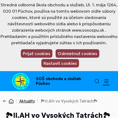
Stredná odborná škola obchodu a služieb, Ul. 1. mája 1264,
020 01 Púchov, používa na tomto webovom sídle súbory
cookies, ktoré sú použité za účelom sledovania
návštevnosti webového sídla alebo k prispôsobeniu
zobrazenia webových stránok www.sosospu.sk .
Prehliadaním a použitím príslušného nastavenia webového
prehliadača vyjadrujete súhlas s ich používaním.
Prijať cookies
Odmietnuť cookies
Nastaviť cookies
SOŠ obchodu a služieb
Púchov
Aktuality
🏞️II.AH vo Vysokých Tatrách🏞️
🏞️II.AH vo Vysokých Tatrách🏞️