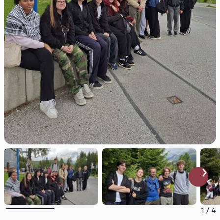
1
/
4