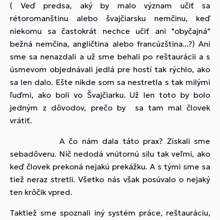
( Veď predsa, aký by malo význam učiť sa
rétoromanštinu alebo švajčiarsku nemčinu, keď
niekomu sa častokrát nechce učiť ani "obyčajná"
bežná nemčina, angličtina alebo francúzština...?) Ani
sme sa nenazdali a už sme behali po reštaurácii a s
úsmevom objednávali jedlá pre hostí tak rýchlo, ako
sa len dalo. Ešte nikde som sa nestretla s tak milými
ľuďmi, ako boli vo Švajčiarku. Už len toto by bolo
jedným z dôvodov, prečo by sa tam mal človek
vrátiť.
A čo nám dala táto prax? Získali sme
sebadôveru. Nič nedodá vnútornú silu tak veľmi, ako
keď človek prekoná nejakú prekážku. A s tými sme sa
tiež neraz stretli. Všetko nás však posúvalo o nejaký
ten krôčik vpred.
Taktiež sme spoznali iný systém práce, reštauráciu,