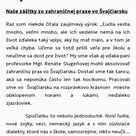
Naše zážitky zo zahraničnej praxe vo Švajčiarsku
Raz som niekde čítala zaujímavý výrok: ,,Ľudia vedia
mnoho, veľmi mnoho, ale ich vedenie nemá na ich
život zďaleka taký vplyv, aký by mať malo, a v tom je
veľká chyba. Učíme sa totiž príliš veľa pre školu a
neučíme sa dosť pre život." My sme však aj vďaka pani
profesorke Mgr. Renáte Slugeňovej mohli absolvovať
zahraničnú prax vo Švajčiarsku. Dostali sme tak šancu,
aká sa neponúka často len tak hocikomu. Pracovali
sme vo Švajčiarsku na rozprávkovo krásnom mieste
obklopenom horami a lúkami, neďaleko
zjazdoviek.
Spočiatku to nebolo jednoduché. Noví ľudia,
nové zvyky, veci, nemecký jazyk a s ním súvisiace
dialekty, ktoré nás v škole, samozrejme, nikto neučil....