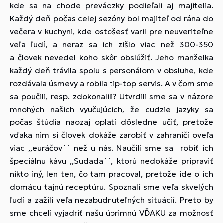
kde sa na chode prevádzky podieľali aj majitelia.
Každý deň počas celej sezóny bol majiteľ od rána do
večera v kuchyni, kde ostošesť varil pre neuveriteľne
veľa ľudí, a neraz sa ich zišlo viac než 300-350
a človek nevedel koho skôr obslúžiť. Jeho manželka
každý deň trávila spolu s personálom v obsluhe, kde
rozdávala úsmevy a robila tip-top servis. A v čom sme
sa poučili, resp. zdokonalili? Utvrdili sme sa v názore
mnohých našich vyučujúcich, že cudzie jazyky sa
počas štúdia naozaj oplatí dôsledne učiť, pretože
vďaka nim si človek dokáže zarobiť v zahraničí oveľa
viac ,,euráčov´´ než u nás. Naučili sme sa robiť ich
špeciálnu kávu ,,Sudada´´, ktorú nedokáže pripraviť
nikto iný, len ten, čo tam pracoval, pretože ide o ich
domácu tajnú receptúru. Spoznali sme veľa skvelých
ľudí a zažili veľa nezabudnuteľných situácií. Preto by
sme chceli vyjadriť našu úprimnú VĎAKU za možnosť