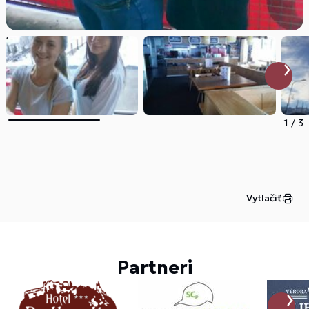
1
/
3
Vytlačiť
Partneri