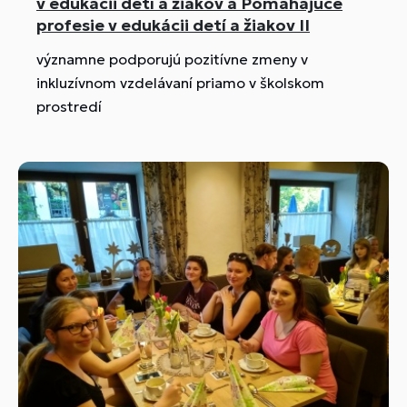
v edukácii detí a žiakov a Pomáhajúce
predstavuje ambiciózny krok k tomuto cieľu.
profesie v edukácii detí a žiakov II
Jeho implementáciou sa očakáva dosiahnutie
významne podporujú pozitívne zmeny v
trvalého a pozitívneho vplyvu na kvalitu
inkluzívnom vzdelávaní priamo v školskom
odborného ...
prostredí