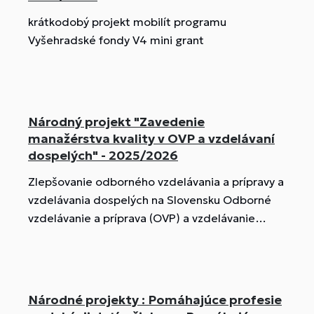
krátkodobý projekt mobilít programu
Vyšehradské fondy V4 mini grant
Národný projekt "Zavedenie
manažérstva kvality v OVP a vzdelávaní
dospelých" - 2025/2026
Zlepšovanie odborného vzdelávania a prípravy a
vzdelávania dospelých na Slovensku Odborné
vzdelávanie a príprava (OVP) a vzdelávanie
dospelých (VD) na Slovensku stoja pred výzvou
modernizácie a zefektívnenia, aby dokázali
adekvátne reagovať na potreby 21. storočia.
Národný projekt „Zavedenie manažérstva
Národné projekty : Pomáhajúce profesie
kvality v OVP a vzdelávaní dospelých“