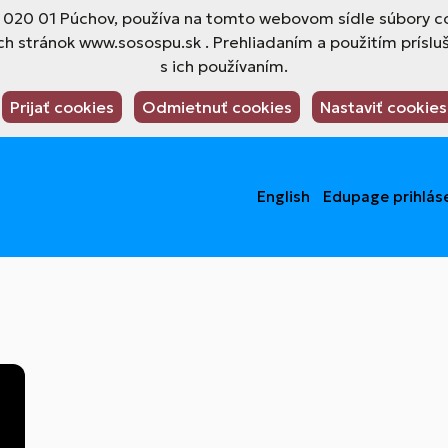
4, 020 01 Púchov, používa na tomto webovom sídle súbory co
h stránok www.sosospu.sk . Prehliadaním a použitím príslu
s ich používaním.
Prijať cookies
Odmietnuť cookies
Nastaviť cookies
English
Edupage prihlás