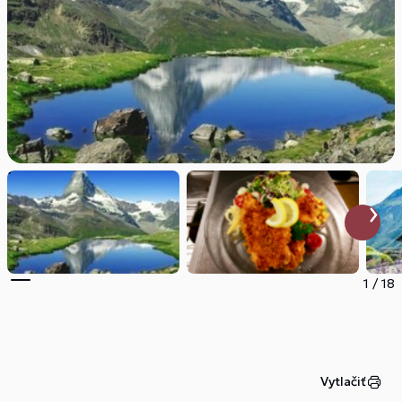
1
/
18
Vytlačiť