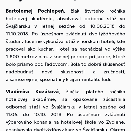
Bartolomej Pochlopeň
, žiak štvrtého ročníka
hotelovej akadémie, absolvoval odbornú stáž vo
Švajčiarsku v letnej sezóne od 10.06.2018 do
11.10.2018. Po úspešnom zvládnutí dvojtýždňového
štúdia v lucerne vykonával stáž v horskom hoteli, kde
pracoval ako kuchár. Hotel sa nachádzal vo výške
1 800 metrov n.m. v krásnej prírode pri jazere, ktoré
bolo priamo pod ľadovcom. Bola to dobrá skúsenosť
nadobudnúť nové skúsenosti a zručnosti,
a samozrejme, spoznať iný kraj a mentalitu ľudí.
Vladimíra Kozáková
, žiačka piateho ročníka
hotelovej akadémie, sa opakovane zúčastnila
odbornej stáži vo Švajčiarsku v letnej sezóne od
11.06. do 10.10. 2018. Po úspešnom zvládnutí
výberového konania na hotelovej škole vo Zvolene,
absolvovala dvojtýždňový kurz vo Švajčiarsku. Okrem