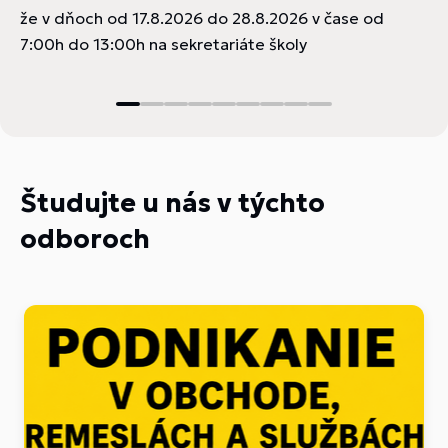
že v dňoch od 17.8.2026 do 28.8.2026 v čase od
7:00h do 13:00h na sekretariáte školy
u
Študujte u nás v týchto
odboroch