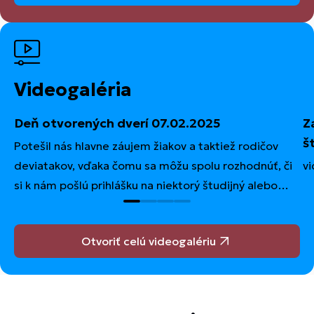
Videogaléria
Deň otvorených dverí 07.02.2025
Z
š
Potešil nás hlavne záujem žiakov a taktiež rodičov
deviatakov, vďaka čomu sa môžu spolu rozhodnúť, či
vi
si k nám pošlú prihlášku na niektorý študijný alebo
učebný odbor, ktoré predstavili študenti spolu so
svojimi majstrami a učiteľmi ochutnávkami i
Otvoriť celú videogalériu
názornými ukážkami služieb a zaujímavých zručností.