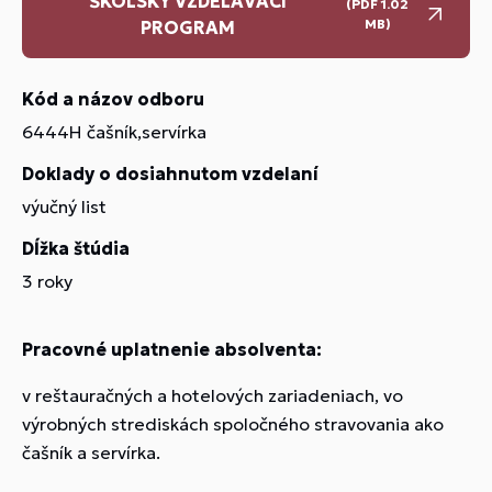
ŠKOLSKÝ VZDELÁVACÍ
(PDF 1.02
MB)
PROGRAM
Kód a názov odboru
6444H čašník,servírka
Doklady o dosiahnutom vzdelaní
výučný list
Dĺžka štúdia
3 roky
Pracovné uplatnenie absolventa:
v reštauračných a hotelových zariadeniach, vo
výrobných strediskách spoločného stravovania ako
čašník a servírka.