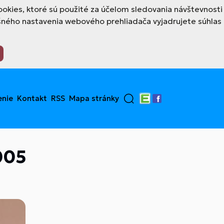
okies, ktoré sú použité za účelom sledovania návštevnosti
šného nastavenia webového prehliadača vyjadrujete súhlas
enie
Kontakt
RSS
Mapa stránky
Edupage
Facebook
005