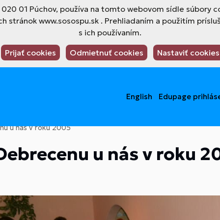
4, 020 01 Púchov, používa na tomto webovom sídle súbory co
h stránok www.sosospu.sk . Prehliadaním a použitím príslu
s ich používaním.
Prijať cookies
Odmietnuť cookies
Nastaviť cookies
English
Edupage prihlás
nu u nás v roku 2005
Debrecenu u nás v roku 2