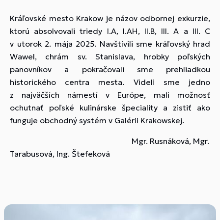
Kráľovské mesto Krakow je názov odbornej exkurzie,
ktorú absolvovali triedy I.A, I.AH, II.B, III. A a III. C
v utorok 2. mája 2025. Navštívili sme kráľovský hrad
Wawel, chrám sv. Stanislava, hrobky poľských
panovníkov a pokračovali sme prehliadkou
historického centra mesta. Videli sme jedno
z najväčších námestí v Európe, mali možnosť
ochutnať poľské kulinárske špeciality a zistiť ako
funguje obchodný systém v Galérii Krakowskej.
Mgr. Rusnáková, Mgr.
Tarabusová, Ing. Štefeková