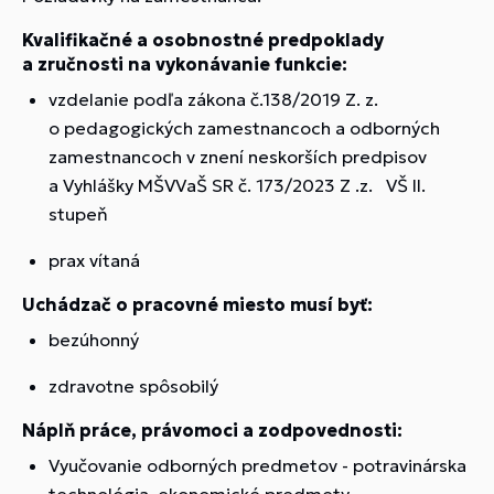
Kvalifikačné a osobnostné predpoklady
a zručnosti na vykonávanie funkcie:
vzdelanie podľa zákona č.138/2019 Z. z.
o pedagogických zamestnancoch a odborných
zamestnancoch v znení neskorších predpisov
a Vyhlášky MŠVVaŠ SR č. 173/2023 Z .z. VŠ II.
stupeň
prax vítaná
Uchádzač o pracovné miesto musí byť:
bezúhonný
zdravotne spôsobilý
Náplň práce, právomoci a zodpovednosti:
Vyučovanie odborných predmetov - potravinárska