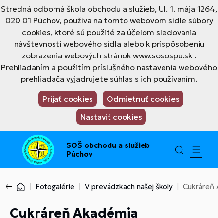
Stredná odborná škola obchodu a služieb, Ul. 1. mája 1264,
020 01 Púchov, používa na tomto webovom sídle súbory
cookies, ktoré sú použité za účelom sledovania
návštevnosti webového sídla alebo k prispôsobeniu
zobrazenia webových stránok www.sosospu.sk .
Prehliadaním a použitím príslušného nastavenia webového
prehliadača vyjadrujete súhlas s ich používaním.
Prijať cookies
Odmietnuť cookies
Nastaviť cookies
SOŠ obchodu a služieb
Púchov
Fotogalérie
V prevádzkach našej školy
Cukráreň 
Cukráreň Akadémia