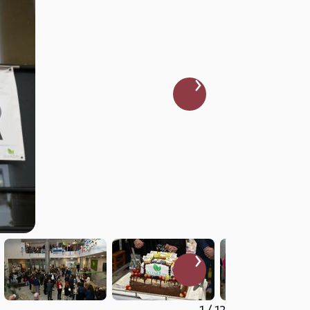
1
/
12