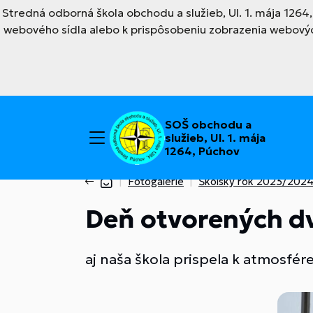
Stredná odborná škola obchodu a služieb, Ul. 1. mája 126
webového sídla alebo k prispôsobeniu zobrazenia webovýc
SOŠ obchodu a
služieb, Ul. 1. mája
1264, Púchov
Fotogalérie
Školský rok 2023/202
Deň otvorených dv
aj naša škola prispela k atmosfé