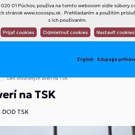
4, 020 01 Púchov, používa na tomto webovom sídle súbory co
h stránok www.sosospu.sk . Prehliadaním a použitím príslu
s ich používaním.
Prijať cookies
Odmietnuť cookies
Nastaviť cookies
English
Edupage prihlás
4
Deň otvorených dverí na TSK
erí na TSK
re DOD TSK