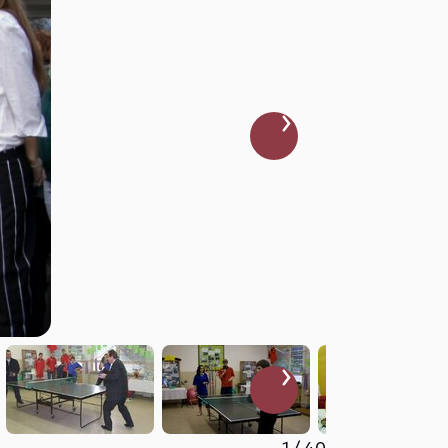
1
/
40