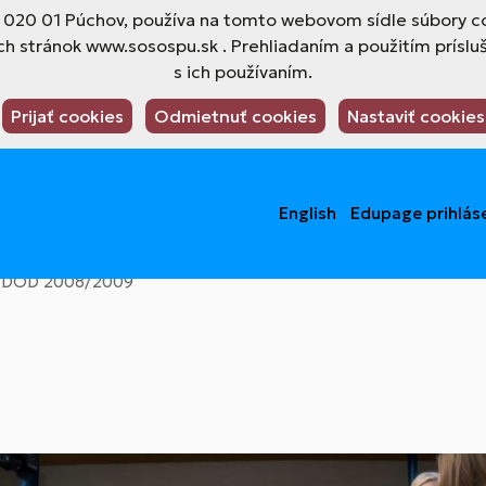
4, 020 01 Púchov, používa na tomto webovom sídle súbory co
h stránok www.sosospu.sk . Prehliadaním a použitím príslu
s ich používaním.
Prijať cookies
Odmietnuť cookies
Nastaviť cookies
English
Edupage prihlás
DOD 2008/2009