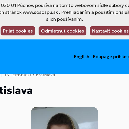
4, 020 01 Púchov, používa na tomto webovom sídle súbory co
h stránok www.sosospu.sk . Prehliadaním a použitím príslu
s ich používaním.
Prijať cookies
Odmietnuť cookies
Nastaviť cookies
English
Edupage prihlás
INTERBEAUTY Bratislava
islava