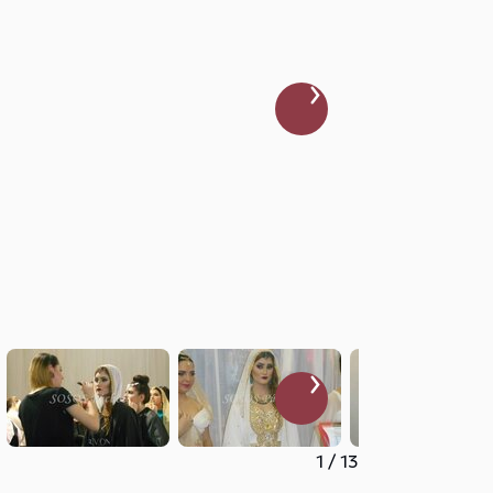
1
/
13