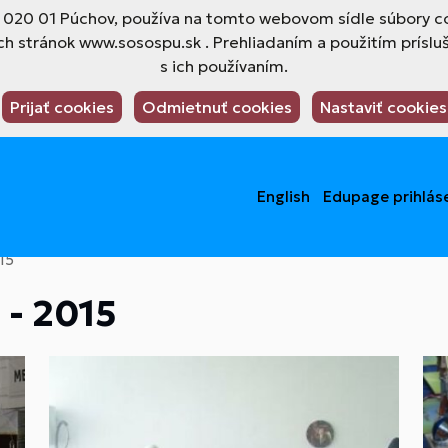
4, 020 01 Púchov, používa na tomto webovom sídle súbory co
h stránok www.sosospu.sk . Prehliadaním a použitím príslu
s ich používaním.
Prijať cookies
Odmietnuť cookies
Nastaviť cookies
English
Edupage prihlás
15
 - 2015