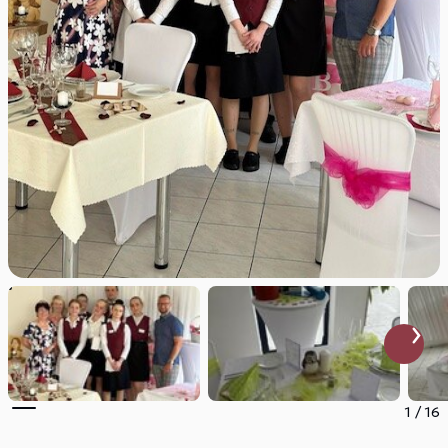
1
/
16