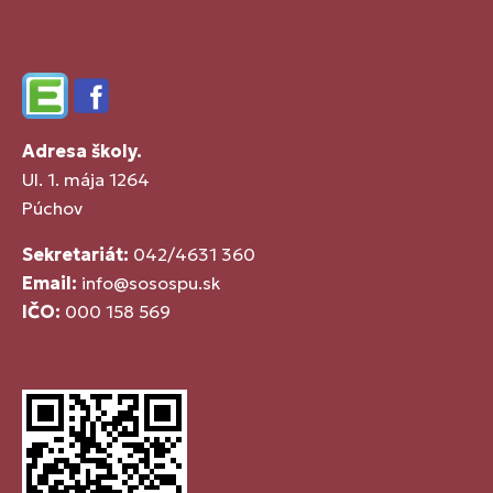
Edupage
Facebook
Adresa školy.
Ul. 1. mája 1264
Púchov
Sekretariát:
042/4631 360
Email:
info@sosospu.sk
IČO:
000 158 569