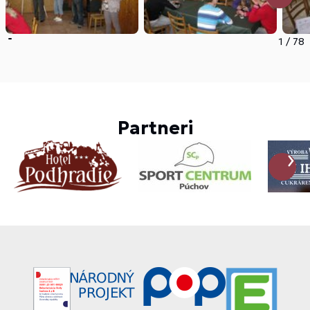
1
/
78
Partneri