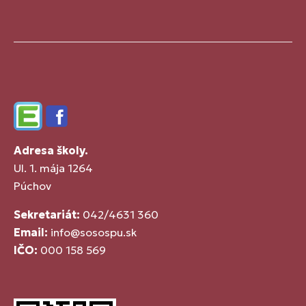
Edupage
Facebook
Adresa školy.
Ul. 1. mája 1264
Púchov
Sekretariát:
042/4631 360
Email:
info@sosospu.sk
IČO:
000 158 569