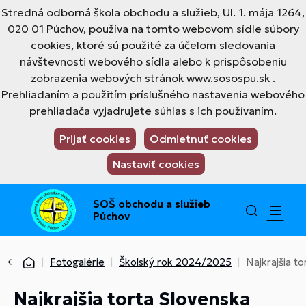
Stredná odborná škola obchodu a služieb, Ul. 1. mája 1264,
020 01 Púchov, používa na tomto webovom sídle súbory
cookies, ktoré sú použité za účelom sledovania
návštevnosti webového sídla alebo k prispôsobeniu
zobrazenia webových stránok www.sosospu.sk .
Prehliadaním a použitím príslušného nastavenia webového
prehliadača vyjadrujete súhlas s ich používaním.
Prijať cookies
Odmietnuť cookies
Nastaviť cookies
SOŠ obchodu a služieb
Púchov
Fotogalérie
Školský rok 2024/2025
Najkrajšia t
Najkrajšia torta Slovenska