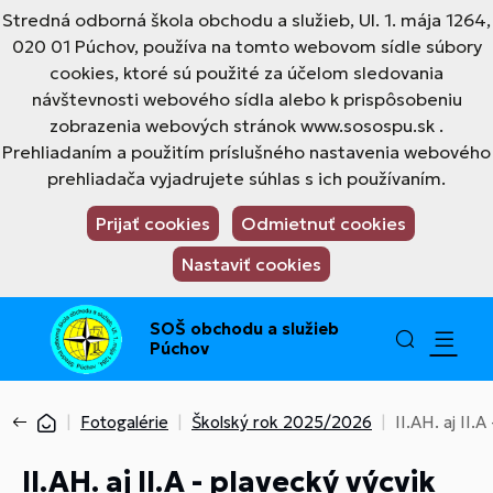
Stredná odborná škola obchodu a služieb, Ul. 1. mája 1264,
020 01 Púchov, používa na tomto webovom sídle súbory
cookies, ktoré sú použité za účelom sledovania
návštevnosti webového sídla alebo k prispôsobeniu
zobrazenia webových stránok www.sosospu.sk .
Prehliadaním a použitím príslušného nastavenia webového
prehliadača vyjadrujete súhlas s ich používaním.
Prijať cookies
Odmietnuť cookies
Nastaviť cookies
SOŠ obchodu a služieb
Púchov
Fotogalérie
Školský rok 2025/2026
II.AH. aj II.
II.AH. aj II.A - plavecký výcvik