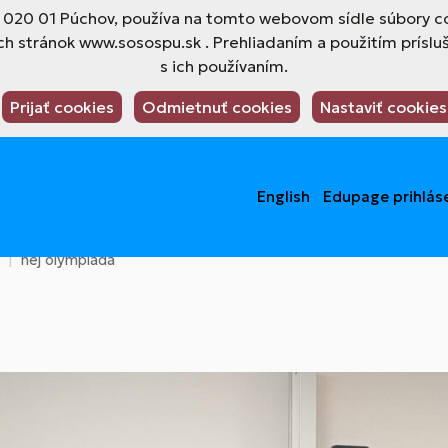
4, 020 01 Púchov, používa na tomto webovom sídle súbory co
h stránok www.sosospu.sk . Prehliadaním a použitím príslu
s ich používaním.
Prijať cookies
Odmietnuť cookies
Nastaviť cookies
English
Edupage prihlás
nej olympiada