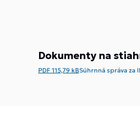
Dokumenty na stiah
PDF
115,79 kB
Súhrnná správa za II