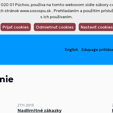
4, 020 01 Púchov, používa na tomto webovom sídle súbory co
h stránok www.sosospu.sk . Prehliadaním a použitím príslu
s ich používaním.
Prijať cookies
Odmietnuť cookies
Nastaviť cookies
English
Edupage prihlás
nie
27.11.2013
Nadlimitné zákazky