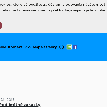
okies, ktoré sú použité za účelom sledovania návštevnosti
šného nastavenia webového prehliadača vyjadrujete súhlas
enie
Kontakt
RSS
Mapa stránky
Edupage
Facebook
27.11.2013
Podlimitné zákazky