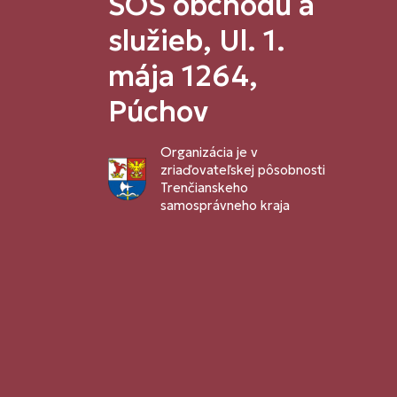
SOŠ obchodu a
služieb, Ul. 1.
mája 1264,
Púchov
Organizácia je v
zriaďovateľskej pôsobnosti
Trenčianskeho
samosprávneho kraja