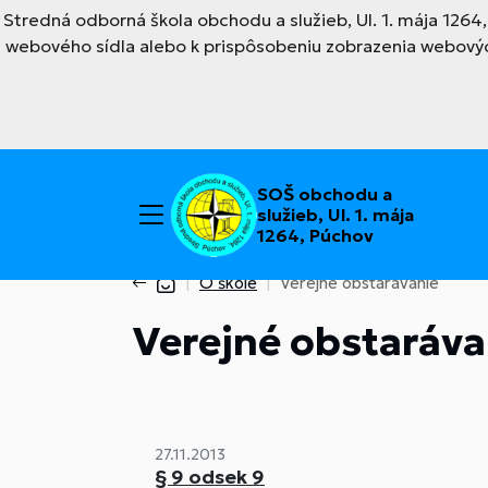
Stredná odborná škola obchodu a služieb, Ul. 1. mája 126
webového sídla alebo k prispôsobeniu zobrazenia webovýc
SOŠ obchodu a
služieb, Ul. 1. mája
1264, Púchov
O škole
Verejné obstarávanie
Verejné obstaráva
27.11.2013
§ 9 odsek 9