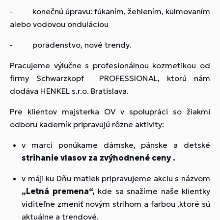
- konečnú úpravu: fúkaním, žehlením, kulmovaním
alebo vodovou onduláciou
- poradenstvo, nové trendy.
Pracujeme výlučne s profesionálnou kozmetikou od
firmy Schwarzkopf PROFESSIONAL, ktorú nám
dodáva HENKEL s.r.o. Bratislava.
Pre klientov majsterka OV v spolupráci so žiakmi
odboru kaderník pripravujú rôzne aktivity:
v marci ponúkame dámske, pánske a detské
strihanie vlasov za zvýhodnené ceny .
v máji ku Dňu matiek pripravujeme akciu s názvom
„Letná premena“,
kde sa snažíme naše klientky
viditeľne zmeniť novým strihom a farbou ,ktoré sú
aktuálne a trendové.