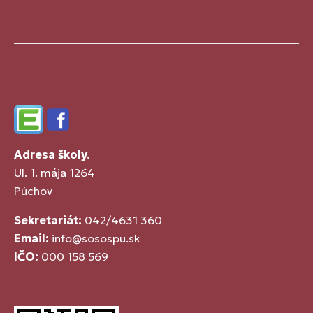
Edupage
Facebook
Adresa školy.
Ul. 1. mája 1264
Púchov
Sekretariát:
042/4631 360
Email:
info@sosospu.sk
IČO:
000 158 569