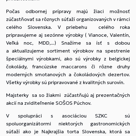
Počas odbornej prípravy majú žiaci možnosť
zúčastňovať sa rôznych súťaží organizovaných v rámci
celého Slovenska. V priebehu celého roka
pripravujeme aj sezónne výrobky ( Vianoce, Valentín,
Veľká noc, MDD,...) Snažíme sa ísť s dobou
a aktualizujeme sortiment výrobkov na spestrenie
špeciálnymi výrobkami, ako sú výrobky z belgickej
čokolády, francúzske maccarons či rôzne druhy
moderných smotanových a čokoládových dezertov.
Všetky výrobky sú pripravované z kvalitných surovín.
Majsterky sa so žiakmi zúčastňujú aj prezentačných
akcií na zviditeľnenie SOŠOS Púchov.
V spolupráci s asociáciou SZKC sú
spoluorganizátormi niektorých gastronomických
súťaží ako je Najkrajšia torta Slovenska, ktorá sa