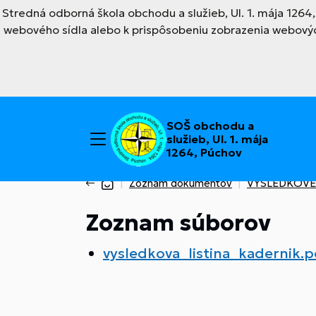
Stredná odborná škola obchodu a služieb, Ul. 1. mája 126
webového sídla alebo k prispôsobeniu zobrazenia webovýc
SOŠ obchodu a
služieb, Ul. 1. mája
1264, Púchov
Zoznam dokumentov
VÝSLEDKOVÉ L
Zoznam súborov
vysledkova_listina_kadernik.