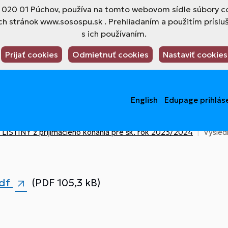
4, 020 01 Púchov, používa na tomto webovom sídle súbory co
h stránok www.sosospu.sk . Prehliadaním a použitím príslu
s ich používaním.
Prijať cookies
Odmietnuť cookies
Nastaviť cookies
English
Edupage prihlás
ISTINY z prijímacieho konania pre šk. rok 2023/2024
Vysledk
pdf
(PDF 105,3 kB)