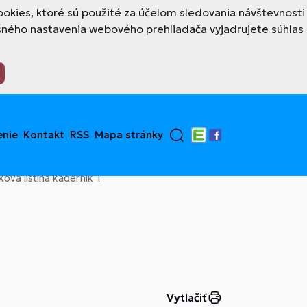
okies, ktoré sú použité za účelom sledovania návštevnosti
šného nastavenia webového prehliadača vyjadrujete súhlas
enie
Kontakt
RSS
Mapa stránky
Edupage
Facebook
ova listina kadernik 1
Vytlačiť